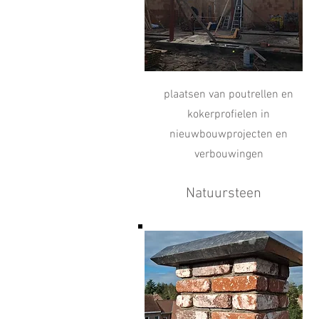
plaatsen van poutrellen en
kokerprofielen in
nieuwbouwprojecten en
verbouwingen
Natuursteen