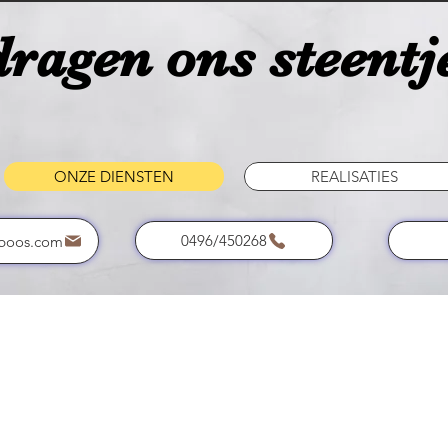
ragen ons steentje
ONZE DIENSTEN
REALISATIES
0496/450268
boos.com