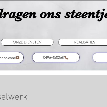
ragen ons steentje
ONZE DIENSTEN
REALISATIES
0496/450268
boos.com
selwerk