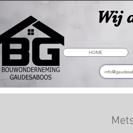
Wij d
HOME
info@gaudesa
Met