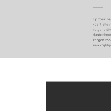
Op zoek na
voert alle
volgens di
dunbedmort
zorgen voo
een vrijbli