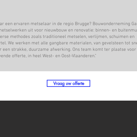
ar een ervaren metselaar in de regio Brugge? Bouwonderneming G
 metselwerken uit voor nieuwbouw en renovatie: binnen- en buitenm
verse methodes zoals traditioneel metselen, verlijmen, schuimen en
el. We werken met alle gangbare materialen, van gevelsteen tot sn
r een strakke, duurzame afwerking. Ons team komt ter plaatse voor
jvende offerte, in heel West- en Oost-Vlaanderen."
Vraag uw offerte