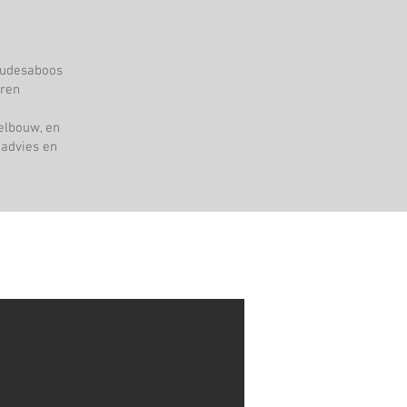
audesaboos
uren
elbouw, en
 advies en