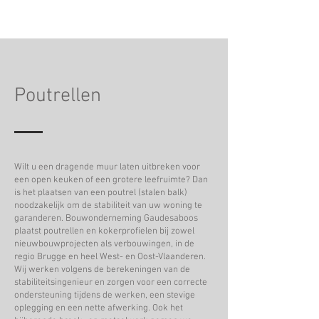
Poutrellen
Wilt u een dragende muur laten uitbreken voor
een open keuken of een grotere leefruimte? Dan
is het plaatsen van een poutrel (stalen balk)
noodzakelijk om de stabiliteit van uw woning te
garanderen. Bouwonderneming Gaudesaboos
plaatst poutrellen en kokerprofielen bij zowel
nieuwbouwprojecten als verbouwingen, in de
regio Brugge en heel West- en Oost-Vlaanderen.
Wij werken volgens de berekeningen van de
stabiliteitsingenieur en zorgen voor een correcte
ondersteuning tijdens de werken, een stevige
oplegging en een nette afwerking. Ook het