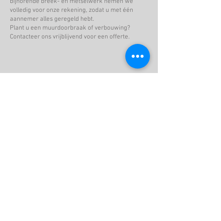
bijhorende breek- en metselwerk nemen we
volledig voor onze rekening, zodat u met één
aannemer alles geregeld hebt.
Plant u een muurdoorbraak of verbouwing?
Contacteer ons vrijblijvend voor een offerte.
Vraag uw offerte